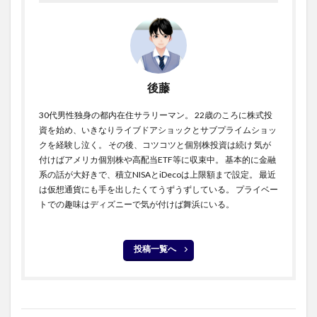
後藤
30代男性独身の都内在住サラリーマン。 22歳のころに株式投
資を始め、いきなりライブドアショックとサブプライムショッ
クを経験し泣く。 その後、コツコツと個別株投資は続け 気が
付けばアメリカ個別株や高配当ETF等に収束中。 基本的に金融
系の話が大好きで、積立NISAとiDecoは上限額まで設定。 最近
は仮想通貨にも手を出したくてうずうずしている。 プライベー
トでの趣味はディズニーで気が付けば舞浜にいる。
投稿一覧へ