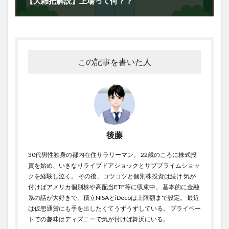
【大雑把解説】上場って何？？
この記事を書いた人
後藤
30代男性独身の都内在住サラリーマン。 22歳のころに株式投
資を始め、いきなりライブドアショックとサブプライムショッ
クを経験し泣く。 その後、コツコツと個別株投資は続け 気が
付けばアメリカ個別株や高配当ETF等に収束中。 基本的に金融
系の話が大好きで、積立NISAとiDecoは上限額まで設定。 最近
は仮想通貨にも手を出したくてうずうずしている。 プライベー
トでの趣味はディズニーで気が付けば舞浜にいる。