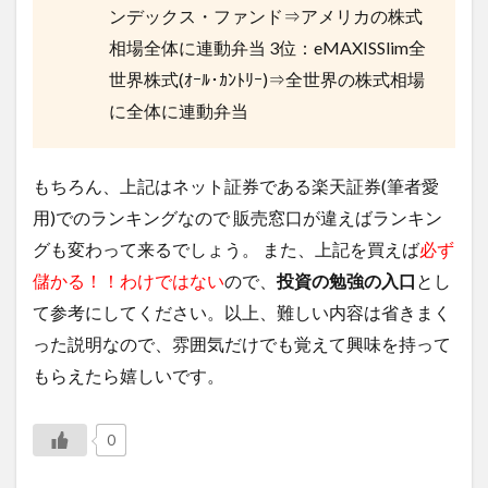
ンデックス・ファンド⇒アメリカの株式
相場全体に連動弁当 3位：eMAXISSlim全
世界株式(ｵｰﾙ･ｶﾝﾄﾘｰ)⇒全世界の株式相場
に全体に連動弁当
もちろん、上記はネット証券である楽天証券(筆者愛
用)でのランキングなので 販売窓口が違えばランキン
グも変わって来るでしょう。 また、上記を買えば
必ず
儲かる！！わけではない
ので、
投資の勉強の入口
とし
て参考にしてください。以上、難しい内容は省きまく
った説明なので、雰囲気だけでも覚えて興味を持って
もらえたら嬉しいです。
0