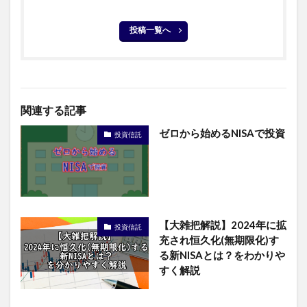
投稿一覧へ
関連する記事
ゼロから始めるNISAで投資
投資信託
【大雑把解説】2024年に拡
投資信託
充され恒久化(無期限化)す
る新NISAとは？をわかりや
すく解説